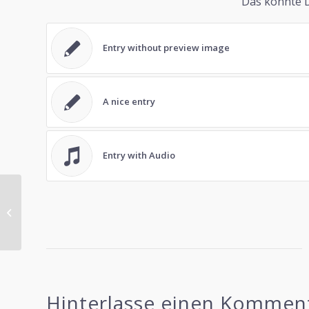
Das könnte D
Entry without preview image
A nice entry
Entry with Audio
This is a post with post type „Link“
Hinterlasse einen Kommen