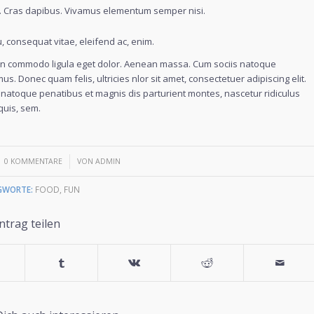
nt. Cras dapibus. Vivamus elementum semper nisi.
u, consequat vitae, eleifend ac, enim.
nean commodo ligula eget dolor. Aenean massa. Cum sociis natoque
s. Donec quam felis, ultricies nlor sit amet, consectetuer adipiscing elit.
atoque penatibus et magnis dis parturient montes, nascetur ridiculus
quis, sem.
/
0 KOMMENTARE
VON
ADMIN
GWORTE:
FOOD
,
FUN
ntrag teilen