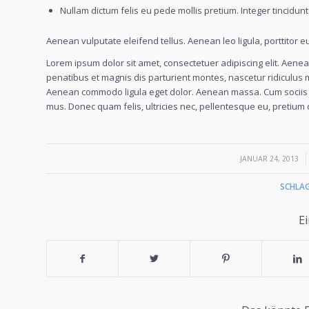
Nullam dictum felis eu pede mollis pretium. Integer tincidu
Aenean vulputate eleifend tellus. Aenean leo ligula, porttitor e
Lorem ipsum dolor sit amet, consectetuer adipiscing elit. Ae
penatibus et magnis dis parturient montes, nascetur ridiculus mu
Aenean commodo ligula eget dolor. Aenean massa. Cum sociis n
mus. Donec quam felis, ultricies nec, pellentesque eu, pretium 
/
JANUAR 24, 2013
SCHLA
Ei