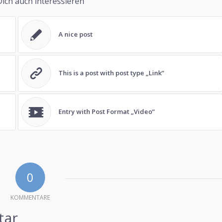
ich auch interessieren
A nice post
This is a post with post type „Link“
Entry with Post Format „Video“
0
KOMMENTARE
tar