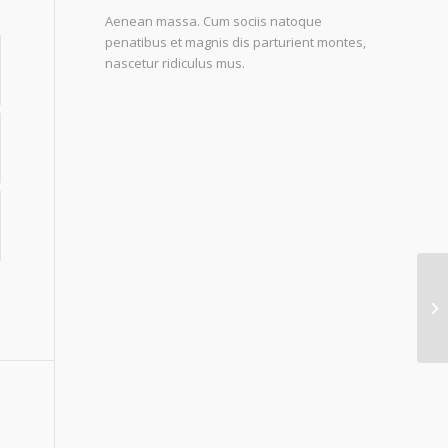
Aenean massa. Cum sociis natoque
penatibus et magnis dis parturient montes,
nascetur ridiculus mus.
En