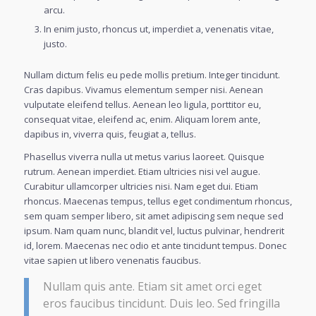
arcu.
In enim justo, rhoncus ut, imperdiet a, venenatis vitae,
justo.
Nullam dictum felis eu pede mollis pretium. Integer tincidunt.
Cras dapibus. Vivamus elementum semper nisi. Aenean
vulputate eleifend tellus. Aenean leo ligula, porttitor eu,
consequat vitae, eleifend ac, enim. Aliquam lorem ante,
dapibus in, viverra quis, feugiat a, tellus.
Phasellus viverra nulla ut metus varius laoreet. Quisque
rutrum. Aenean imperdiet. Etiam ultricies nisi vel augue.
Curabitur ullamcorper ultricies nisi. Nam eget dui. Etiam
rhoncus. Maecenas tempus, tellus eget condimentum rhoncus,
sem quam semper libero, sit amet adipiscing sem neque sed
ipsum. Nam quam nunc, blandit vel, luctus pulvinar, hendrerit
id, lorem. Maecenas nec odio et ante tincidunt tempus. Donec
vitae sapien ut libero venenatis faucibus.
Nullam quis ante. Etiam sit amet orci eget
eros faucibus tincidunt. Duis leo. Sed fringilla